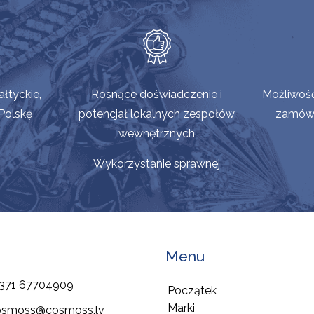
ałtyckie,
Rosnące doświadczenie i
Możliwoś
Polskę
potencjał lokalnych zespołów
zamówi
wewnętrznych
Wykorzystanie sprawnej
Menu
371 67704909
Początek
Marki
osmoss@cosmoss.lv