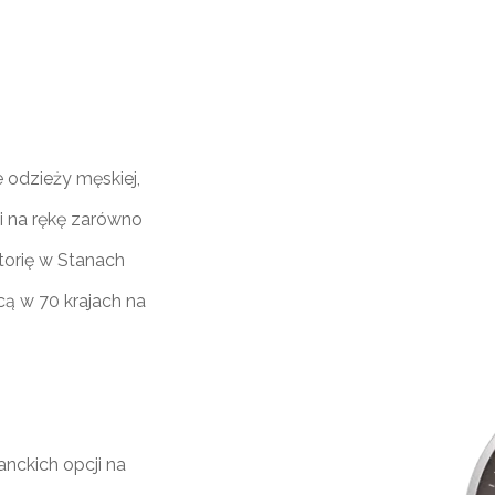
e odzieży męskiej,
i na rękę zarówno
torię w Stanach
cą w 70 krajach na
nckich opcji na