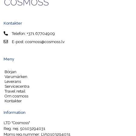
Kontakter
Telefon:
+371 67704909
E-post:
cosmoss@cosmoss.lv
Meny
Början
Varumärken
Leverans
Servicecentra
Travel retail
Om cosmoss
Kontakter
Information
LTD "Cosmoss"
Reg. nej. 50103294031
Moms reg.nummer: LV50103294031