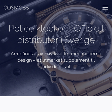
Police klockor - Officiell
distributör i Sverige
Armbåndsur av høy kvalitet med moderne
design – et utmerket supplement til
individuell stil.