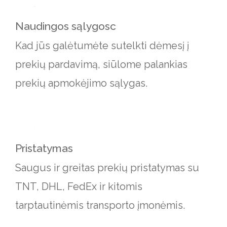
Naudingos sąlygosc
Kad jūs galėtumėte sutelkti dėmesį į
prekių pardavimą, siūlome palankias
prekių apmokėjimo sąlygas.
Pristatymas
Saugus ir greitas prekių pristatymas su
TNT, DHL, FedEx ir kitomis
tarptautinėmis transporto įmonėmis.