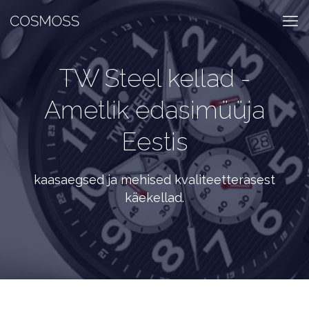
TW Steel kellad -
Ametlik edasimüüja
Eestis
kaasaegsed ja mehised kvaliteetterasest
käekellad.