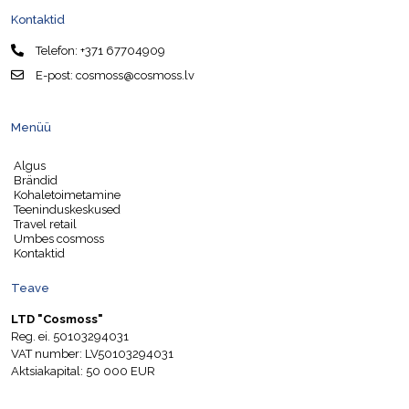
Kontaktid
Telefon:
+371 67704909
E-post:
cosmoss@cosmoss.lv
Menüü
Algus
Brändid
Kohaletoimetamine
Teeninduskeskused
Travel retail
Umbes cosmoss
Kontaktid
Teave
LTD "Cosmoss"
Reg. ei. 50103294031
VAT number: LV50103294031
Aktsiakapital: 50 000 EUR