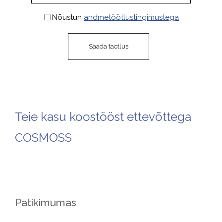
Nõustun
andmetöötlustingimustega
Teie kasu koostööst ettevõttega
COSMOSS
Patikimumas