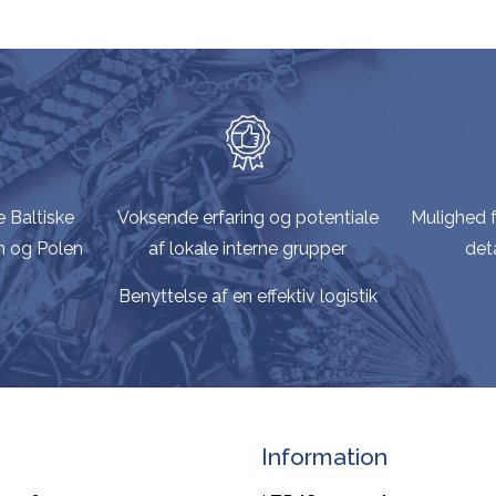
e Baltiske
Voksende erfaring og potentiale
Mulighed f
n og Polen
af lokale interne grupper
deta
Benyttelse af en effektiv logistik
Information