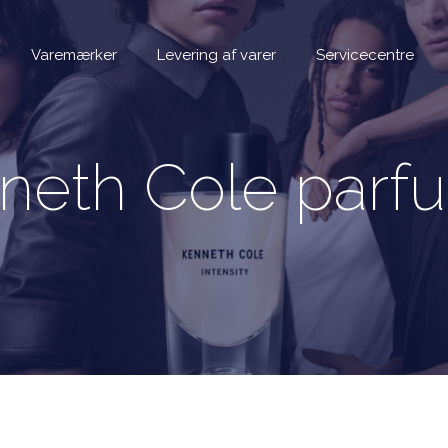
Varemærker
Levering af varer
Servicecentre
neth Cole parf