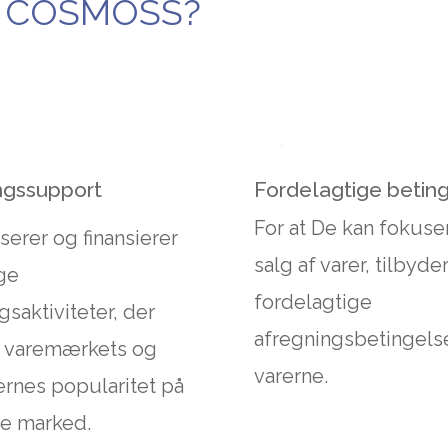
ed COSMOSS?
ngssupport
Fordelagtige betin
For at De kan fokuse
serer og finansierer
salg af varer, tilbyder
ige
fordelagtige
gsaktiviteter, der
afregningsbetingelse
 varemærkets og
varerne.
rnes popularitet på
le marked.