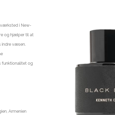
oværksted i New-
e og hjælper til at
s indre væsen.
ne
 funktionalitet og
gien, Armenien