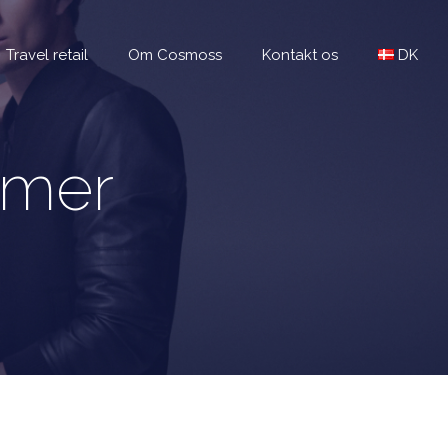
Travel retail
Om Cosmoss
Kontakt os
DK
umer