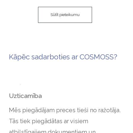
Kāpēc sadarboties ar COSMOSS?
Uzticamība
Mēs piegādājam preces tieši no ražotāja.
Tās tiek piegādātas ar visiem
atbilstīgajiem dokumentiem un