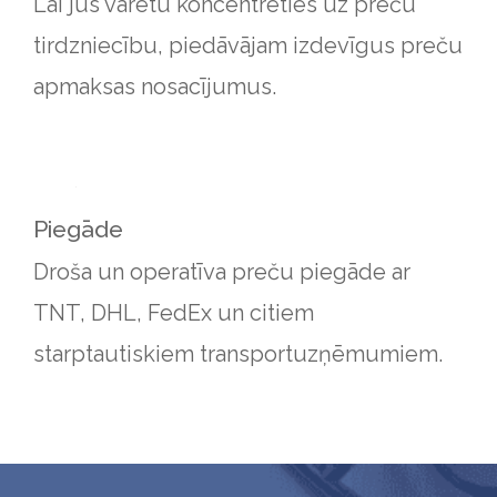
Lai jūs varētu koncentrēties uz preču
tirdzniecību, piedāvājam izdevīgus preču
apmaksas nosacījumus.
Piegāde
Droša un operatīva preču piegāde ar
TNT, DHL, FedEx un citiem
starptautiskiem transportuzņēmumiem.