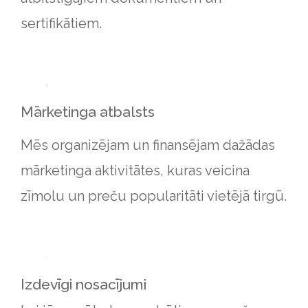
sertifikātiem.
Mārketinga atbalsts
Mēs organizējam un finansējam dažādas
mārketinga aktivitātes, kuras veicina
zīmolu un preču popularitāti vietējā tirgū.
Izdevīgi nosacījumi