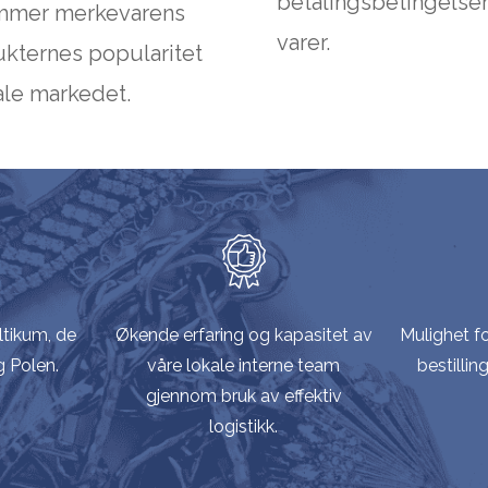
betalingsbetingelser
mmer merkevarens
varer.
kternes popularitet
kale markedet.
ltikum, de
Økende erfaring og kapasitet av
Mulighet fo
g Polen.
våre lokale interne team
bestillin
gjennom bruk av effektiv
logistikk.