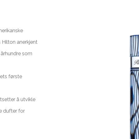
merikanske
 Hilton anerkjent
. århundre som
ets første
n
setter å utvikle
 dufter for