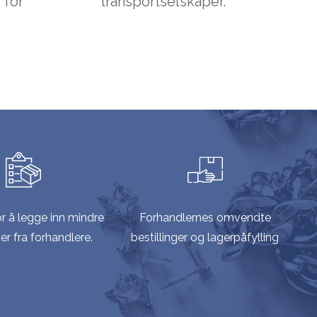
 for
transportselskaper.
r å legge inn mindre
Forhandlernes omvendte
ger fra forhandlere.
bestillinger og lagerpåfylling