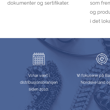
dokumenter og sertifikater.
som fre
og produ
i det lo
Vi har vært i
V
i fokuserer på Ba
distribusjonsbransjen
Nordiske land o
siden 2010.