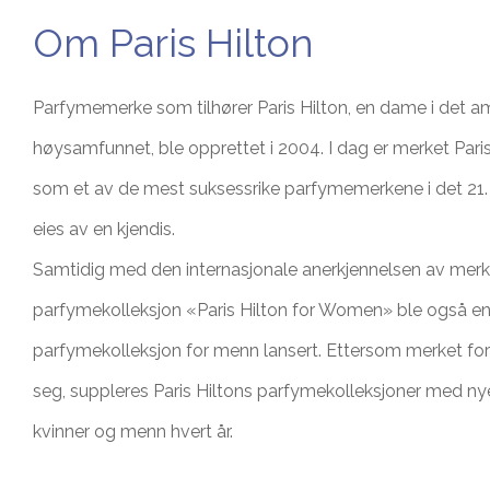
Om Paris Hilton
Parfymemerke som tilhører Paris Hilton, en dame i det a
høysamfunnet, ble opprettet i 2004. I dag er merket Paris
som et av de mest suksessrike parfymemerkene i det 21
eies av en kjendis.
Samtidig med den internasjonale anerkjennelsen av merk
parfymekolleksjon «Paris Hilton for Women» ble også e
parfymekolleksjon for menn lansert. Ettersom merket fort
seg, suppleres Paris Hiltons parfymekolleksjoner med nye
kvinner og menn hvert år.